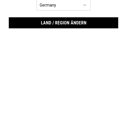
LAND / REGION ÄNDERN
Epid