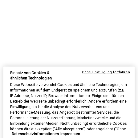
Ein wirksames Peeling, welches die Haut verfeinert und pflegt, um
sie klarer, glatter und feiner wirken zu lassen sowie Gesichtslinien
und Poren zu mildern.
One größe only
75 ml
€ 59,00
Alter Preis
Neuer Preis
€ 44,25
Selected
, 1 of 1
(€ 590,00/1l.)
AUF LAGER
Ohne Einwilligung fortfahren
Einsatz von Cookies &
SUMMER BLACK FRIDAY: 25% RABATT AUF
ähnlichen Technologien
ALLES | 30% FÜR EINGELOGGTE KUNDEN
Diese Webseite verwendet Cookies und ähnliche Technologien, um
ⓘ
Informationen auf dem Endgerät zu speichern und abzurufen (z.B.
IP-Adresse, Nutzer-ID, Browser-Informationen). Einige sind für den
Betrieb der Webseite unbedingt erforderlich. Andere erfordern eine
Einwilligung, so für die Analyse des Nutzerverhaltens und
Performance-Messung, das Angebot bestimmter Services, die
Personalisierung der Nutzererfahrung, Marketingzwecke und die
PDP Sections Accordion Original
Einbindung externer Medien. Nicht unbedingt erforderliche Cookies
Was ist es
können direkt akzeptiert ("Alle akzeptieren") oder abgelehnt ("Ohne
Datenschutzinformationen
Impressum
Einwilligung fortfahren") werden. Individuelle Anpassungen der