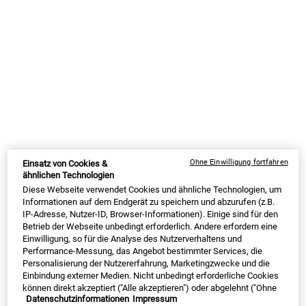
Eine Grösse Verfügbar
Eine Grösse Verfügbar
Set
Set
Alter Preis
€ 69,00
Neuer Preis
€ 48,30
Alter Preis
€ 115,00
Neuer Preis
€ 80,50
ULTRA HYDRATING HITS GESCHENKSE
AGE-L
IN DEN WARENKORB
IN DEN WARENKORB
NEU
NEU
Ohne Einwilligung fortfahren
Einsatz von Cookies &
ähnlichen Technologien
Diese Webseite verwendet Cookies und ähnliche Technologien, um
Informationen auf dem Endgerät zu speichern und abzurufen (z.B.
IP-Adresse, Nutzer-ID, Browser-Informationen). Einige sind für den
Betrieb der Webseite unbedingt erforderlich. Andere erfordern eine
Einwilligung, so für die Analyse des Nutzerverhaltens und
Performance-Messung, das Angebot bestimmter Services, die
Personalisierung der Nutzererfahrung, Marketingzwecke und die
Einbindung externer Medien. Nicht unbedingt erforderliche Cookies
Maximum Hydration Duo
Ultra Facial Cleanser + Cream
können direkt akzeptiert ("Alle akzeptieren") oder abgelehnt ("Ohne
Duo
Datenschutzinformationen
Impressum
Einwilligung fortfahren") werden. Individuelle Anpassungen der