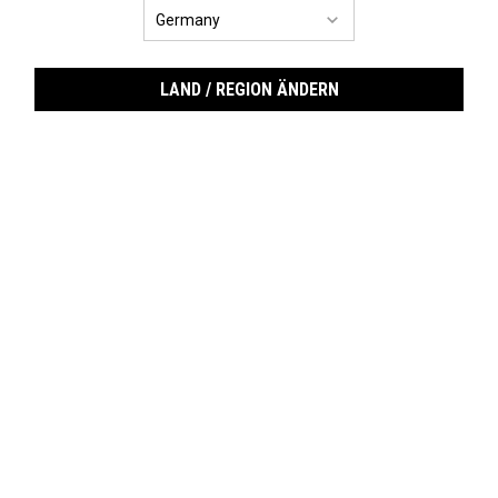
LAND / REGION ÄNDERN
Clea