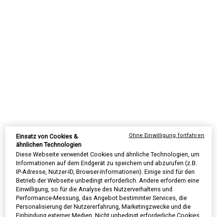
Das Serum lässt den Teint ebenmäßiger aussehen, schenkt
Deiner Haut Strahlkraft und wirkt gegen einen unebenen Teint.
Auswahl treffen größe:
30 ml
50 ml
€ 66,00
Alter Preis
Neuer Preis
€ 49,50
€ 89,00
Alter Preis
Neuer Preis
€ 62,30
Selected
, 1 of 3
Selected
, 2 of 3
(€ 1.650,00/1l.)
(€ 1.246,00/1l.)
100 ml
€ 142,00
Alter Preis
Neuer Preis
€ 106,50
Selected
Die Produktvariante ist nicht vorrätig, {0}
, 3 of 3
(€ 1.065,00/1l.)
AUF LAGER
SUMMER BLACK FRIDAY: 25% RABATT AUF
Ohne Einwilligung fortfahren
Einsatz von Cookies &
ALLES | 30% FÜR EINGELOGGTE KUNDEN
ähnlichen Technologien
ⓘ
Diese Webseite verwendet Cookies und ähnliche Technologien, um
Informationen auf dem Endgerät zu speichern und abzurufen (z.B.
IP-Adresse, Nutzer-ID, Browser-Informationen). Einige sind für den
Betrieb der Webseite unbedingt erforderlich. Andere erfordern eine
Einwilligung, so für die Analyse des Nutzerverhaltens und
Performance-Messung, das Angebot bestimmter Services, die
PDP Sections Accordion Original
Personalisierung der Nutzererfahrung, Marketingzwecke und die
Was ist es
Einbindung externer Medien. Nicht unbedingt erforderliche Cookies