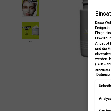
Einsa
Diese Web
Endgerät 
Einige si
Einwillig
Angebot b
und die E
akzeptiert
werden. I
("Auswahl
angepasst
Datensch
Unbedin
Analys