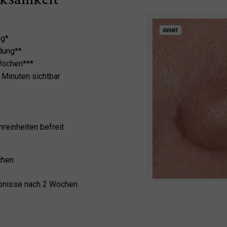
ng*
dung**
Wochen***
 Minuten sichtbar
reinheiten befreit
chen
ebnisse nach 2 Wochen