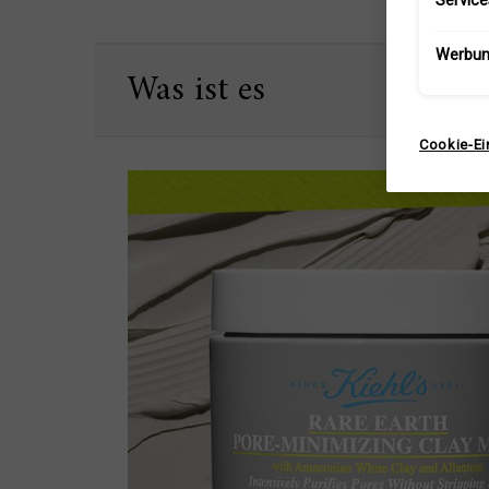
Service
PDP Sections Accordion Original
Werbu
Was ist es
Cookie-Ei