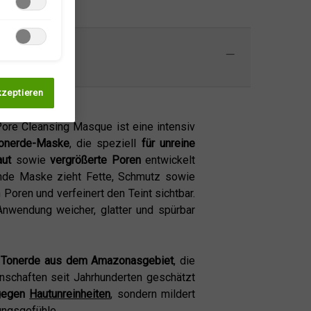
kzeptieren
ore Cleansing Masque ist eine intensiv
 Tonerde-Maske
, die speziell
für unreine
ut
sowie
vergrößerte Poren
entwickelt
ende Maske zieht Fette, Schmutz sowie
 Poren und verfeinert den Teint sichtbar.
Anwendung weicher, glatter und spürbar
 Tonerde aus dem Amazonasgebiet
, die
enschaften seit Jahrhunderten geschätzt
gegen
Hautunreinheiten
, sondern mildert
ngsgefühle.