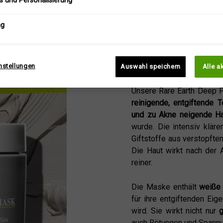
s und Personalisierung
ng
nstellungen
Auswahl speichern
Alle a
Unsere Rare Earth Deep P
reinigende, entgiftende
und zu Akne neigende Ha
wurde. Die intensiv klär
Giftstoffe aus verstopften
Die Haut wirkt nach der 
reiner.
Die Maske enthält
weiße
für ihre entgiftenden Eig
wird. Sie wirkt nicht nur
auch Rötungen und Spannu