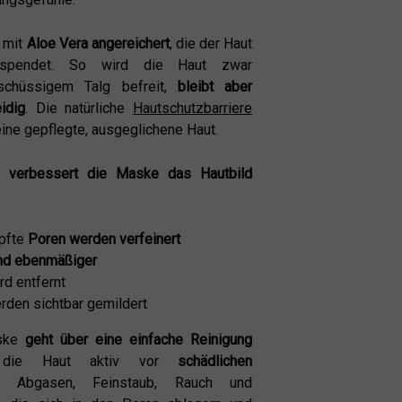
e mit
Aloe Vera angereichert
, die der Haut
it spendet. So wird die Haut zwar
schüssigem Talg befreit,
bleibt aber
idig
. Die natürliche
Hautschutzbarriere
 eine gepflegte, ausgeglichene Haut.
ng
verbessert die Maske das Hautbild
opfte
Poren werden verfeinert
und ebenmäßiger
rd entfernt
den sichtbar gemildert
aske
geht über eine einfache Reinigung
 die Haut aktiv vor
schädlichen
Abgasen, Feinstaub, Rauch und