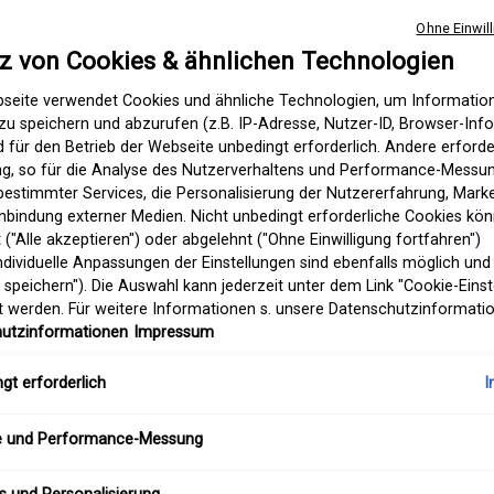
Auswahl treffen größe:
28 ml
Ohne Einwill
€ 26,00
Alter P
Neuer 
€ 19,5
Select
Die Pro
, 1 of 3
tz von Cookies & ähnlichen Technologien
(€ 696,43/1l.)
seite verwendet Cookies und ähnliche Technologien, um Informati
Anzahl
zu speichern und abzurufen (z.B. IP-Adresse, Nutzer-ID, Browser-Inf
−
+
nd für den Betrieb der Webseite unbedingt erforderlich. Andere erforde
ung, so für die Analyse des Nutzerverhaltens und Performance-Messun
estimmter Services, die Personalisierung der Nutzererfahrung, Mar
inbindung externer Medien. Nicht unbedingt erforderliche Cookies kön
 ("Alle akzeptieren") oder abgelehnt ("Ohne Einwilligung fortfahren")
ndividuelle Anpassungen der Einstellungen sind ebenfalls möglich und
 speichern"). Die Auswahl kann jederzeit unter dem Link "Cookie-Einst
 werden. Für weitere Informationen s. unsere Datenschutzinformati
utzinformationen
Impressum
Rare Earth Deep Pore Clea
I
gt erforderlich
e und Performance-Messung