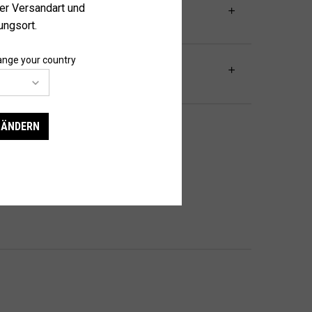
der Versandart und
ngsort.
ange your country
N ÄNDERN
spülen.