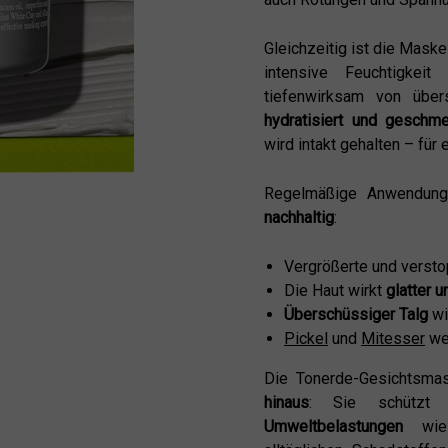
Gleichzeitig ist die Mask
intensive Feuchtigke
tiefenwirksam von über
hydratisiert und geschme
wird intakt gehalten – für
Regelmäßige Anwendu
nachhaltig
:
Vergrößerte und verst
Die Haut wirkt
glatter 
Überschüssiger Talg
wi
Pickel
und
Mitesser
wer
Die Tonerde-Gesichtsm
hinaus
: Sie schützt
Umweltbelastungen
wie 