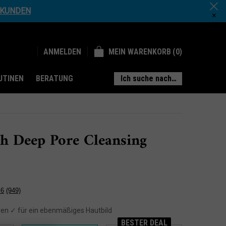
E KUNDEN
×
MEIN WARENKORB
0
ANMELDEN
0 PRODUKT
UTINEN
BERATUNG
Ich suche nach…
th Deep Pore Cleansing
.6
(949)
949
Bewertungen
lesen.
oren ✓ für ein ebenmäßiges Hautbild
Link
BESTER DEAL