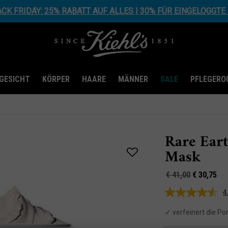
K FRIDAY: 25% RABATT AUF ALLES | 30% FÜR EINGELOGGT
GESICHT
KÖRPER
HAARE
MÄNNER
SALE
PFLEGERO
Rare Ear
Mask
Alter Preis
Neuer Preis
€ 41,00
€ 30,75
4
✓ verfeinert die P