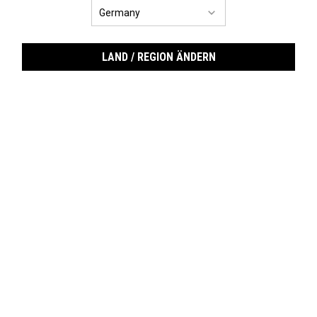
LAND / REGION ÄNDERN
Nur für eingeloggte Kund:innen!
Eine mini Ultra Facial Cream oder ein mini
Retinol beim Kauf des Collashot Plump Serums
ⓘ
JETZT SHOPPEN