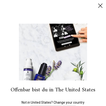
SUMMER BLACK FRIDAY: 25% RABATT AUF ALLES | 30%
FÜR EINGELOGGTE KUNDEN
0
MEIN
0 PRODUKT
HÄNDLERSUCHE
WARENKORB
Ich suche nach…
Hauptinhalt
ANGEBOTE
NEU- UND BESTSELLER
GESICHT
KÖRPER
Offenbar bist du in The United States
Not in United States? Change your country