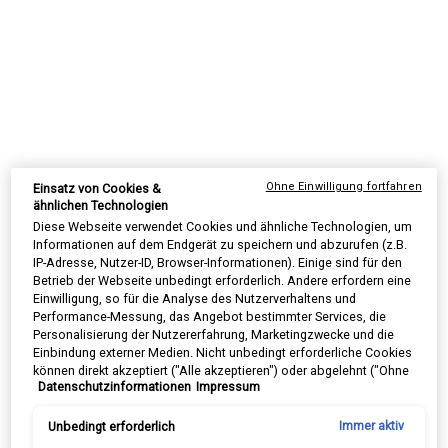
BESTSELLER
BESTSELLER
NEU
Ohne Einwilligung fortfahren
Einsatz von Cookies &
ähnlichen Technologien
Diese Webseite verwendet Cookies und ähnliche Technologien, um
Informationen auf dem Endgerät zu speichern und abzurufen (z.B.
IP-Adresse, Nutzer-ID, Browser-Informationen). Einige sind für den
Ultra Facial Meltdown Recovery
Ultra Facial Cream
Betrieb der Webseite unbedingt erforderlich. Andere erfordern eine
Cream
Einwilligung, so für die Analyse des Nutzerverhaltens und
Eine leichte, dermatologisch getestete
✓ unser #1 Bestseller weltweit ✓ bis zu
Performance-Messung, das Angebot bestimmter Services, die
Gesichtscreme für zu Trockenheit und
72h Feuchtigkeit* ✓ FAZ Testsieger
Personalisierung der Nutzererfahrung, Marketingzwecke und die
Irritationen neigende Haut. Formuliert
2024**
Einbindung externer Medien. Nicht unbedingt erforderliche Cookies
mit kolloidalem <a href="/experten-
können direkt akzeptiert ("Alle akzeptieren") oder abgelehnt ("Ohne
tipps/hafer-in-der-
Datenschutzinformationen
Impressum
Einwilligung fortfahren") werden. Individuelle Anpassungen der
hautpflege.html">Hafermehl</a> und
Wähle eine Grösse aus
Wähle eine Grösse aus
Bisabolol, die dabei helfen, trockene, <a
Einstellungen sind ebenfalls möglich und speicherbar ("Auswahl
href="/experten-
speichern"). Die Auswahl kann jederzeit unter dem Link "Cookie-
Unbedingt erforderlich
Immer aktiv
tipps/hautroetungen.html">gerötete</a>
Einstellungen" angepasst werden. Für weitere Informationen s.