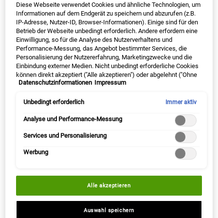
Hautschutzbarriere
und spürbaren Verfeinerung des
Diese Webseite verwendet Cookies und ähnliche Technologien, um
Hautbildes führt.
Informationen auf dem Endgerät zu speichern und abzurufen (z.B.
IP-Adresse, Nutzer-ID, Browser-Informationen). Einige sind für den
Eine Grösse Verfügbar
Eine Grösse Verfügbar
Betrieb der Webseite unbedingt erforderlich. Andere erfordern eine
Grapefruit
250 ml
Einwilligung, so für die Analyse des Nutzerverhaltens und
Performance-Messung, das Angebot bestimmter Services, die
30% FÜR EINGELOGGTE MITGLIEDER
30% FÜR EINGELOGGTE MITGLIEDER
Personalisierung der Nutzererfahrung, Marketingzwecke und die
Einbindung externer Medien. Nicht unbedingt erforderliche Cookies
können direkt akzeptiert ("Alle akzeptieren") oder abgelehnt ("Ohne
Alter Preis
€ 65,00
Neuer Preis
€ 48,75
Alter Preis
€ 39,00
Neuer Preis
€ 29,25
Datenschutzinformationen
Impressum
Einwilligung fortfahren") werden. Individuelle Anpassungen der
Einstellungen sind ebenfalls möglich und speicherbar ("Auswahl
speichern"). Die Auswahl kann jederzeit unter dem Link "Cookie-
Unbedingt erforderlich
Immer aktiv
WENN BATH AND SHOWER LIQUID BO
WENN
BENACHRICHTIGE MICH
BENACHRICHTIGE MICH
Einstellungen" angepasst werden. Für weitere Informationen s.
unsere Datenschutzinformationen.
Analyse und Performance-Messung
(€ 48,75/1l.)
(€ 117,00/1l.)
Services und Personalisierung
Werbung
Alle akzeptieren
Auswahl speichern