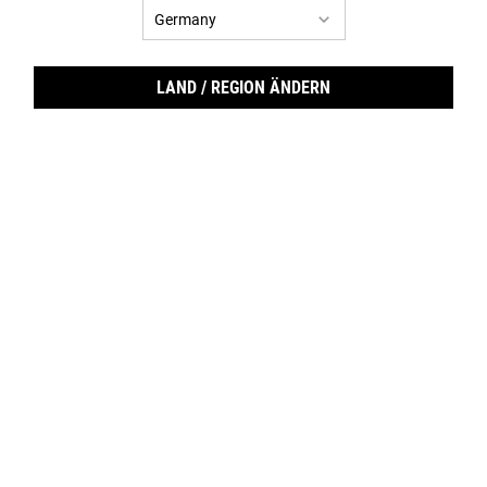
Egal, ob Du immer eine fettige Stirn zu haben scheinst oder
übermäßigen Glanz in den Sommermonaten bekämpfen willst:
Erfahre mehr über die Ursachen fettiger Haut und wie Du den
LAND / REGION ÄNDERN
Glanz für eine ausgeglichene, gesund aussehende Haut
kontrollieren kannst.