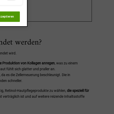
kzeptieren
endet werden?
wendet wird.
ie Produktion von Kollagen anregen
, was zu einem
t fühlt sich glatter und praller an.
, da es die Zellerneuerung beschleunigt. Die in
nden schneller.
htig, Retinol-Hautpflegeprodukte zu wählen,
die speziell für
t verträglich ist und auf weitere reizende Inhaltsstoffe