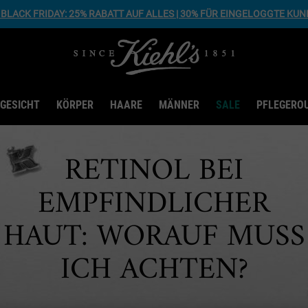
BLACK FRIDAY: 25% RABATT AUF ALLES | 30% FÜR EINGELOGGTE KU
GESICHT
KÖRPER
HAARE
MÄNNER
SALE
PFLEGERO
RETINOL BEI
EMPFINDLICHER
HAUT: WORAUF MUSS
ICH ACHTEN?