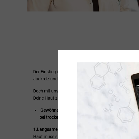
2. Wie wende
Der Einstieg in eine Retinol-Routine
kann besonders bei 
Juckreiz und Brennen führen – auch bekannt als Retin
Doch mit unseren Hautpflegeprodukten und Anwendungs
Deine Haut zu überfordern oder zu reizen.
Gewöhne Deine Haut langsam an Retinol:
Starte mi
bei trockener und empfindlicher Haut empfehlenswe
1.Langsame Steigerung der Konzentration:
Für empfind
Haut muss sich erst daran gewöhnen, bevor Du die Häu