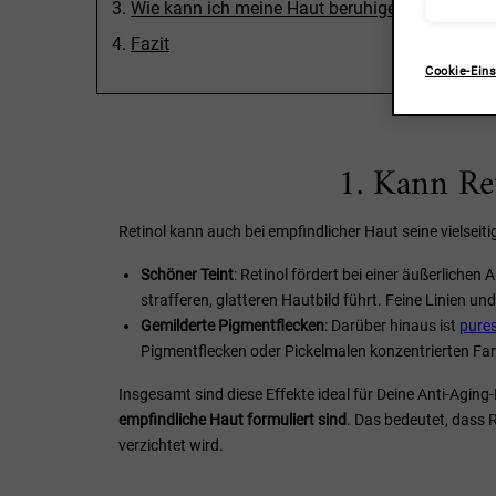
Wie kann ich meine Haut beruhigen, wenn sie a
Fazit
Cookie-Eins
1. Kann Re
Retinol kann auch bei empfindlicher Haut seine vielseit
Schöner Teint
: Retinol fördert bei einer äußerliche
strafferen, glatteren Hautbild führt. Feine Linien 
Gemilderte Pigmentflecken
: Darüber hinaus ist
pures
Pigmentflecken oder Pickelmalen konzentrierten Fa
Insgesamt sind diese Effekte ideal für Deine Anti-Aging
empfindliche Haut formuliert sind
. Das bedeutet, dass R
verzichtet wird.