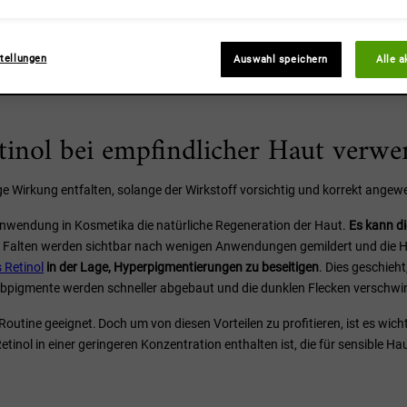
uf Retinol mit Reizungen reagiert?
tellungen
Auswahl speichern
Alle a
tinol bei empfindlicher Haut verw
ige Wirkung entfalten, solange der Wirkstoff vorsichtig und korrekt ange
n Anwendung in Kosmetika die natürliche Regeneration der Haut.
Es kann d
und Falten werden sichtbar nach wenigen Anwendungen gemildert und die Hau
 Retinol
in der Lage,
Hyperpigmentierungen zu beseitigen
. Dies geschieht
rbpigmente werden schneller abgebaut und die dunklen Flecken verschwi
-Routine geeignet. Doch um von diesen Vorteilen zu profitieren, ist es wic
etinol in einer geringeren Konzentration enthalten ist, die für sensible Hau