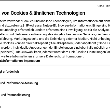
Ohne Einw
z von Cookies & ähnlichen Technologien
eite verwendet Cookies und ähnliche Technologien, um Informationen auf dem
nd abzurufen (z.B. IP-Adresse, Nutzer-ID, Browser-Informationen). Einige sind f
e unbedingt erforderlich. Andere erfordern eine Einwilligung, so für die Analyse
altens und Performance-Messung, das Angebot bestimmter Services, die Person
erfahrung, Marketingzwecke und die Einbindung externer Medien. Nicht unbedin
he Cookies können direkt akzeptiert ("Alle akzeptieren") oder abgelehnt ("Ohne Ei
tar in der Hautpflegewelt, der für seine Anti-Aging-Wirkung gefeiert wird
) werden. Individuelle Anpassungen der Einstellungen sind ebenfalls möglich un
 Ja! In diesem Artikel zeigen wir Dir, wie Du von den Vorteilen des Retino
peichern"). Die Auswahl kann jederzeit unter dem Link "Cookie-Einstellungen" 
r weitere Informationen s. unsere Datenschutzinformationen.
tzinformationen
Impressum
t erforderlich
Inhalt
 und Performance-Messung
 und Personalisierung
t werden?
ichtig an?
g