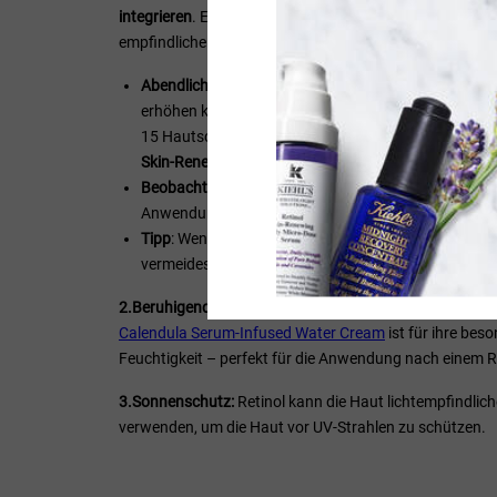
integrieren
. Ein Serum, wie das
Retinol Skin-Renewing D
empfindliche Haut – entwickelt wurde.
Abendliche Anwendung
: Zu Beginn der Anwendung s
erhöhen können. Zudem unterstützen sie
die natürl
15 Hautschichten tief in die Haut ein – für empfin
Skin-Renewing Daily Micro-Dose Serum,
das besonder
Beobachtung der Hautreaktion
: Behalte Deine Haut
Anwendung sowie die Konzentration reduzieren.
Tipp
: Wenn Du eine Augencreme und ein Gesichtsser
vermeidest Du eine versehentliche Überdosierung.
2.Beruhigende Feuchtigkeitspflege
: Kombiniere Dein Re
Calendula Serum-Infused Water Cream
ist für ihre bes
Feuchtigkeit – perfekt für die Anwendung nach einem 
3.Sonnenschutz:
Retinol kann die Haut lichtempfindlic
verwenden, um die Haut vor UV-Strahlen zu schützen.