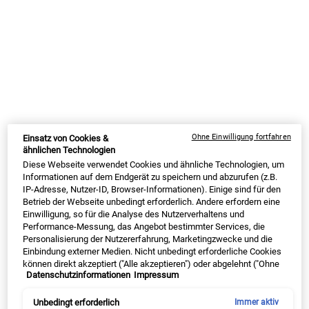
Körperpflege überhaupt?
Der Tag der männlichen Körperpflege wird hauptsächlich am
3.
Februar
gefeiert. Diese Tradition entstand 2007 in den USA, um
Männer zu ermutigen, Pflegeprodukte zu nutzen und sich selbst mit
einer Beauty-Routine zu verwöhnen. An diesem Tag sollen Männer
die
Bedeutung von Hygiene, Düften und Kosmetik
erkennen und
nutzen, um ihr Aussehen und gleichzeitig ihre Gesundheit proaktiv
zu gestalten.
Ohne Einwilligung fortfahren
Einsatz von Cookies &
ähnlichen Technologien
Die Feier dieses Tages unterstreicht die Bedeutung der Pflege für
Diese Webseite verwendet Cookies und ähnliche Technologien, um
jeden Mann. Der bekannte Modeschöpfer Christian Dior sagte dazu
Informationen auf dem Endgerät zu speichern und abzurufen (z.B.
sinngemäß:
IP-Adresse, Nutzer-ID, Browser-Informationen). Einige sind für den
Betrieb der Webseite unbedingt erforderlich. Andere erfordern eine
"Die Körperpflege ist für Männer ein Geheimnis echter Eleganz. Die
Einwilligung, so für die Analyse des Nutzerverhaltens und
beste Kleidung, der schönste Schmuck, die glamouröseste
Performance-Messung, das Angebot bestimmter Services, die
Personalisierung der Nutzererfahrung, Marketingzwecke und die
Schönheit haben ohne gute Pflege nur wenig Wert."
Einbindung externer Medien. Nicht unbedingt erforderliche Cookies
Der Tag der männlichen Körperpflege wurde 2007 in Leben gerufen.
können direkt akzeptiert ("Alle akzeptieren") oder abgelehnt ("Ohne
Allerdings ist die Körperpflege ein Brauch, der mindestens bis in das
Datenschutzinformationen
Impressum
Einwilligung fortfahren") werden. Individuelle Anpassungen der
Jahr 10.000 vor Christus zurückreicht. So benutzten
Einstellungen sind ebenfalls möglich und speicherbar ("Auswahl
nachgewiesenermaßen die Männer der Antike Produkte aus
speichern"). Die Auswahl kann jederzeit unter dem Link "Cookie-
Unbedingt erforderlich
Immer aktiv