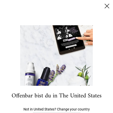
SUMMER BLACK FRIDAY: 25% RABATT AUF ALLES | 30%
FÜR EINGELOGGTE KUNDEN
0
MEIN
0 PRODUKT
HÄNDLERSUCHE
WARENKORB
Ich suche nach…
Hauptinhalt
ANGEBOTE
NEU- UND BESTSELLER
GESICHT
K
Offenbar bist du in The United States
Not in United States? Change your country