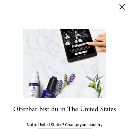
SUMMER BLACK FRIDAY: 25% RABATT AUF ALLES | 30%
FÜR EINGELOGGTE KUNDEN
0
MEIN
0 PRODUKT
HÄNDLERSUCHE
WARENKORB
Ich suche nach…
Hauptinhalt
Die Suche ergab keine Treffer
Könnte Dir auch gefallen
BESTSELLER
Offenbar bist du in The United States
Not in United States? Change your country