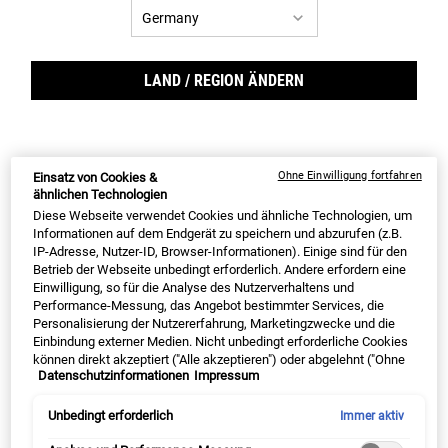
Ultra Facial Cream
Creamy Eye Treatment with
Avocado
LAND / REGION ÄNDERN
✓ unser #1 Bestseller weltweit ✓ bis zu
✓ Kiehl's #1 Augencreme ✓ neue
72h Feuchtigkeit* ✓ FAZ Testsieger 2024**
Formulierung mit Koffein und +75%
Avocadoöl ✓ sanfte Pflege, langanhaltend
Feuchtigkeit
Wähle eine Grösse aus
Wähle eine Grösse aus
Ohne Einwilligung fortfahren
Einsatz von Cookies &
ähnlichen Technologien
Diese Webseite verwendet Cookies und ähnliche Technologien, um
Informationen auf dem Endgerät zu speichern und abzurufen (z.B.
Alter Preis
€ 22,00
Neuer Preis
€ 16,50
Alter Preis
€ 37,00
Neuer Preis
€ 27,75
IP-Adresse, Nutzer-ID, Browser-Informationen). Einige sind für den
Betrieb der Webseite unbedingt erforderlich. Andere erfordern eine
ULTRA FACIAL CREAM
CRE
IN DEN WARENKORB
IN DEN WARENKORB
Einwilligung, so für die Analyse des Nutzerverhaltens und
Performance-Messung, das Angebot bestimmter Services, die
Personalisierung der Nutzererfahrung, Marketingzwecke und die
(€ 589,29/1l.)
(€ 1.982,14/1l.)
Einbindung externer Medien. Nicht unbedingt erforderliche Cookies
können direkt akzeptiert ("Alle akzeptieren") oder abgelehnt ("Ohne
EXKLUSIV AUF KIEHL‘S
Datenschutzinformationen
Impressum
Einwilligung fortfahren") werden. Individuelle Anpassungen der
Einstellungen sind ebenfalls möglich und speicherbar ("Auswahl
speichern"). Die Auswahl kann jederzeit unter dem Link "Cookie-
Unbedingt erforderlich
Immer aktiv
Einstellungen" angepasst werden. Für weitere Informationen s.