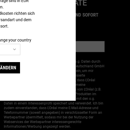
räge sind in EUR
BLEIB IMMER UP-TO-DATE
n.
dkosten richten sich
ETZT ZUM NEWSLETTER ANMELDEN UND SOFORT
ersandart und dem
0€ RABATT AB 40€ ERHALTEN
sort.
*)
Pflichtfelder
ange your country
E-Mail-Adresse
*
Hiermit willige ich in die Verarbeitung meiner o.g. Daten durch
Kiehl´s sowie die weiteren Marken der L’Oréal Deutschland GmbH
 ÄNDERN
und der der L’Oréal Österreich GmbH („L'Oréal“) ein, um mir
Werbung per E-Mail zuzusenden. Um personalisierte
Informationen zu erhalten, willige ich auch ein, dass L'Oréal
meine Reaktionen auf Marketingaktionen und meine
Interaktionen bei der Nutzung der Webservices von L'Oréal (z.B.
Daten zu angesehenen/gekauften Produkten, Produkten im
Warenkorb, eingelöste Gutscheine) erhebt und mit den o.g.
Daten in einem Interessenprofil speichert und verwendet. Ich bin
zudem einverstanden, dass L'Oréal meine E-Mail-Adresse und
Telefonnummer (soweit angegeben) in verschlüsselter Form an
Werbepartner übermittelt, sodass mir bei der Nutzung der
Webservices der Werbepartner interessengerechte
Informationen/Werbung angezeigt werden.