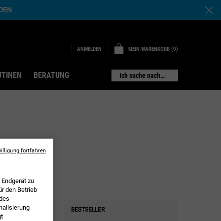
NDEN
MEIN WARENKORB
0
ANMELDEN
0 PRODUKT
UTINEN
BERATUNG
Ich suche nach…
illigung fortfahren
 Endgerät zu
ür den Betrieb
 des
alisierung
BESTSELLER
gt