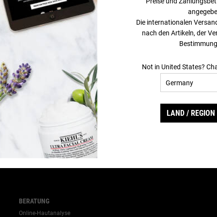
Preise und Zahlungsbet
EXPERTEN-TIPPS
TOP-KATEGORIEN
angegebe
Wie wirkt Retinol?
Trockene Haut
Die internationalen Versan
Wie wirkt Hyaluronsäure?
Mischhaut
J
Wie Augenringe mildern?
Unreine Haut
nach den Artikeln, der V
1
Was hilft gegen Falten?
Akne
Bestimmung
Wie wirkt Vitamin C?
Große Poren
(
Wie trockene Haut pflegen?
-->
Not in United States? Ch
Was hilft gegen schuppige
Haut?
Welche Hautunreinheiten gibt
es?
Wie unreine Haut pflegen?
LAND / REGION
Was hilft bei Akne?
Was hilft bei Mitessern?
Wie Pickel ausdrücken?
Wie verstopfte Poren reinigen?
Wie Pickelmale aufhellen?
Wie Sonnenschutz auftragen?
-->
BERATUNG
Online-Hautanalyse