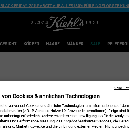
BLACK FRIDAY: 25% RABATT AUF ALLES | 30% FÜR EINGELOGGTE KU
GESICHT
KÖRPER
HAARE
MÄNNER
SALE
PFLEGERO
Ohne Einw
Könnte Dir auch gefallen
z von Cookies & ähnlichen Technologien
eite verwendet Cookies und ähnliche Technologien, um Informationen auf dem
nd abzurufen (z.B. IP-Adresse, Nutzer-ID, Browser-Informationen). Einige sind f
e unbedingt erforderlich. Andere erfordern eine Einwilligung, so für die Analyse
altens und Performance-Messung, das Angebot bestimmter Services, die Person
erfahrung, Marketingzwecke und die Einbindung externer Medien. Nicht unbedin