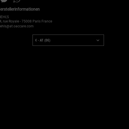
erstellerinformationen
IEHL'S
4, rue Royale - 75008 Paris France
iehls@at.oaccare.com
AUFOPTIONEN
€ - AT (DE)