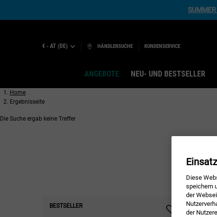
SUMMER 
€ - AT (DE)
HÄNDLERSUCHE
KUNDENSERVICE
ANGEBOTE
NEU- UND BESTSELLER
Hauptinhalt
Home
Ergebnisseite
Die Suche ergab keine Treffer
Einsat
Diese Webs
speichern u
der Webseit
Nutzerverh
BESTSELLER
der Nutzer