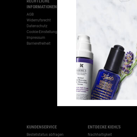
RECHTLICHE
ANGEBOTE
INFORMATIONEN
Kosmetik-Geschenksets
AGB
Pflegeroutinen
Widerrufsrecht
Beauty-Weihnachtsgeschenke
Datenschutz
Sale
Cookie-Einstellungen
-->
Impressum
Barrierefreiheit
KUNDENSERVICE
ENTDECKE KIEHL'S
Bestellstatus abfragen
Nachhaltigkeit