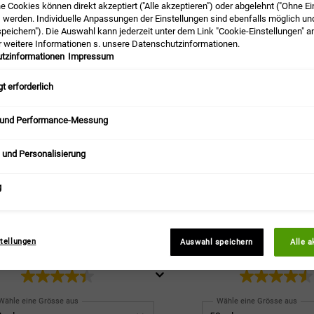
he Cookies können direkt akzeptiert ("Alle akzeptieren") oder abgelehnt ("Ohne Ei
) werden. Individuelle Anpassungen der Einstellungen sind ebenfalls möglich un
peichern"). Die Auswahl kann jederzeit unter dem Link "Cookie-Einstellungen" 
r weitere Informationen s. unsere Datenschutzinformationen.
tzinformationen
Impressum
t erforderlich
 und Performance-Messung
 und Personalisierung
g
eamy Eye Treatment with
Retinol Skin-Rene
Avocado
Micro-Dose 
's #1 Augencreme ✓ neue Formulierung mit
✓ Mildert effektiv Fältchen ✓ v
tellungen
Auswahl speichern
Alle a
ein und +75% Avocadoöl ✓ sanfte Pflege,
✓ für die tägliche A
langanhaltende Feuchtigkeit
Wähle eine Grösse aus
Wähle eine Grösse aus