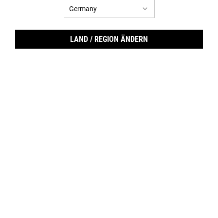
LAND / REGION ÄNDERN
Ultr