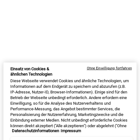
A hydrating cream-to-foam cleanser for sensitive skin that lifts
impurities without stripping skin.
Auswahl treffen größe:
75 ml
150 ml
€ 20,00
Alter Preis
Neuer Preis
€ 15,00
€ 30,00
Alter Preis
Neuer Preis
€ 22,50
Selected
, 1 of 2
Selected
, 2 of 2
(€ 214,29/1l.)
(€ 150,00/1l.)
AUF LAGER
SUMMER BLACK FRIDAY: 25% RABATT AUF
Ohne Einwilligung fortfahren
Einsatz von Cookies &
ALLES | 30% FÜR EINGELOGGTE KUNDEN
ähnlichen Technologien
ⓘ
Diese Webseite verwendet Cookies und ähnliche Technologien, um
Informationen auf dem Endgerät zu speichern und abzurufen (z.B.
IP-Adresse, Nutzer-ID, Browser-Informationen). Einige sind für den
Betrieb der Webseite unbedingt erforderlich. Andere erfordern eine
Einwilligung, so für die Analyse des Nutzerverhaltens und
Performance-Messung, das Angebot bestimmter Services, die
PDP Sections Accordion Original
Personalisierung der Nutzererfahrung, Marketingzwecke und die
Was ist es
Einbindung externer Medien. Nicht unbedingt erforderliche Cookies
können direkt akzeptiert ("Alle akzeptieren") oder abgelehnt ("Ohne
Datenschutzinformationen
Impressum
Einwilligung fortfahren") werden. Individuelle Anpassungen der
Einstellungen sind ebenfalls möglich und speicherbar ("Auswahl