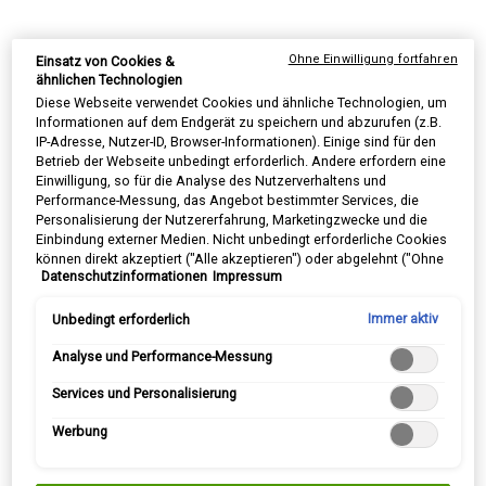
Haut gründlich und schonend. Die Gesichtsreinigung
entfernt Make-up-Reste sowie Schmutz, ohne Deine
Ohne Einwilligung fortfahren
Einsatz von Cookies &
Haut auszutrocknen. Die Gesichtsreinigung löst
ähnlichen Technologien
überschüssiges Öl, Schmutz sowie Verunreinigungen
Diese Webseite verwendet Cookies und ähnliche Technologien, um
Informationen auf dem Endgerät zu speichern und abzurufen (z.B.
aus den Poren und vom Gesicht. Dadurch kann Deine
IP-Adresse, Nutzer-ID, Browser-Informationen). Einige sind für den
Haut wieder atmen und sieht unvergleichlich
Betrieb der Webseite unbedingt erforderlich. Andere erfordern eine
leuchtend und ebenmäßig aus.
Einwilligung, so für die Analyse des Nutzerverhaltens und
Performance-Messung, das Angebot bestimmter Services, die
Personalisierung der Nutzererfahrung, Marketingzwecke und die
Die einzigartige Formel des Ultra Facial Cleanser
Einbindung externer Medien. Nicht unbedingt erforderliche Cookies
enthält wirkungsvolle Inhaltsstoffe wie
können direkt akzeptiert ("Alle akzeptieren") oder abgelehnt ("Ohne
Datenschutzinformationen
Impressum
Einwilligung fortfahren") werden. Individuelle Anpassungen der
Aprikosenkernöl und Avocadoöl. So ist Deine Haut
Einstellungen sind ebenfalls möglich und speicherbar ("Auswahl
sanft gereinigt und zudem mit Pflegestoffen
speichern"). Die Auswahl kann jederzeit unter dem Link "Cookie-
Unbedingt erforderlich
Immer aktiv
versorgt. Die Gesichtsreinigung ist für alle Hauttypen
Einstellungen" angepasst werden. Für weitere Informationen s.
unsere Datenschutzinformationen.
Analyse und Performance-Messung
geeignet. Erlebe reine und strahlend aussehende
Gesichtshaut.
Services und Personalisierung
Werbung