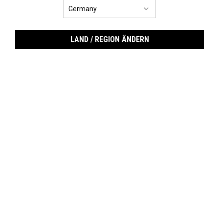
LAND / REGION ÄNDERN
Ultr