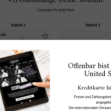
Lösungen für jede Haut
Schritt 1
Schritt 2
LLER
Offenbar bist
United S
Kreditkarte h
Preise und Zahlungsbet
angegebe
mino Acid Shampoo
Amino Acid Conditi
Die internationalen Versan