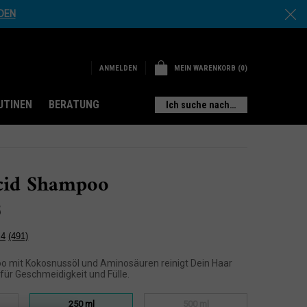
DEN
MEIN WARENKORB
0
ANMELDEN
0 PRODUKT
UTINEN
BERATUNG
Ich suche nach…
cid Shampoo
5
.4
(491)
491
Bewertungen
lesen.
 mit Kokosnussöl und Aminosäuren reinigt Dein Haar
Link
 für Geschmeidigkeit und Fülle.
auf
derselben
250 ml
500 ml
Seite.