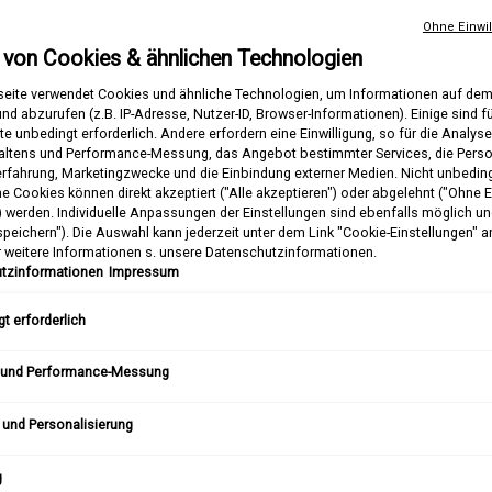
€ 14,00
Alter Pre
Neuer Pr
€ 10,50
Selecte
, 1 of 4
Ohne Einwil
(€ 150,00/1l.)
 von Cookies & ähnlichen Technologien
BESTER DEAL
1 L - Nachfüllpac
eite verwendet Cookies und ähnliche Technologien, um Informationen auf dem
€ 68,00
Alter Pre
Neuer Pr
€ 51,00
Selecte
, 4 of 4
(€ 51,00/1l.)
nd abzurufen (z.B. IP-Adresse, Nutzer-ID, Browser-Informationen). Einige sind f
e unbedingt erforderlich. Andere erfordern eine Einwilligung, so für die Analys
altens und Performance-Messung, das Angebot bestimmter Services, die Perso
Anzahl
erfahrung, Marketingzwecke und die Einbindung externer Medien. Nicht unbedin
−
+
he Cookies können direkt akzeptiert ("Alle akzeptieren") oder abgelehnt ("Ohne E
) werden. Individuelle Anpassungen der Einstellungen sind ebenfalls möglich u
peichern"). Die Auswahl kann jederzeit unter dem Link "Cookie-Einstellungen" 
r weitere Informationen s. unsere Datenschutzinformationen.
tzinformationen
Impressum
t erforderlich
Amino Acid Shampoo - Bild vergr
 und Performance-Messung
 und Personalisierung
g