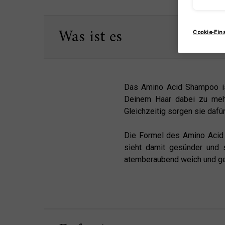
PDP Sections Accordion Original
Was ist es
Cookie-Ein
Das Amino Acid Shampoo ist
Deinem Haar dabei zu mehr 
Gleichzeitig sorgen sie dafü
Die Formel des Amino Acid S
sieht damit gesünder und s
atemberaubend weich und ge