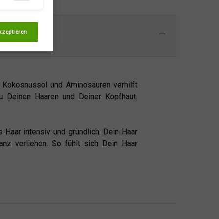
kzeptieren
 Kokosnussöl und Aminosäuren verhilft
zu Deinen Haaren und Deiner Kopfhaut.
 Haar intensiv und gründlich. Dein Haar
nz verliehen. So fühlt sich Dein Haar