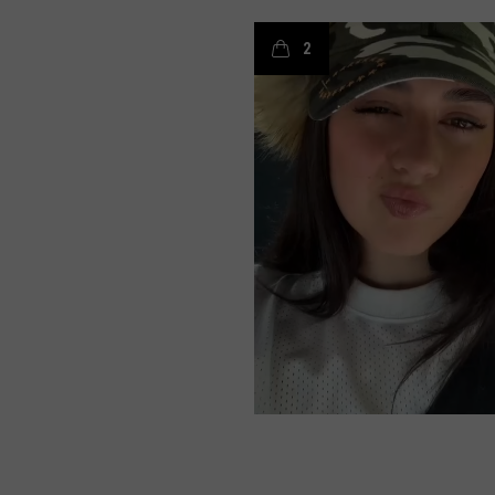
t
o
2
PDP rating and review section