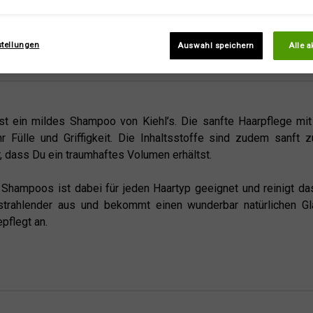
stellungen
Auswahl speichern
Alle a
 ein mildes Shampoo von Kiehl’s. Die sanfte Haarpflege mit
Fülle und Griffigkeit. Die Inhaltsstoffe sind zudem sanft 
r, dass Du ein traumhaftes Volumen erhältst.
hampoos ist dabei für jeden Haartyp geeignet und reinigt das
trahlender aus und bekommt einen wunderbar natürlichen Gla
pflegt an.