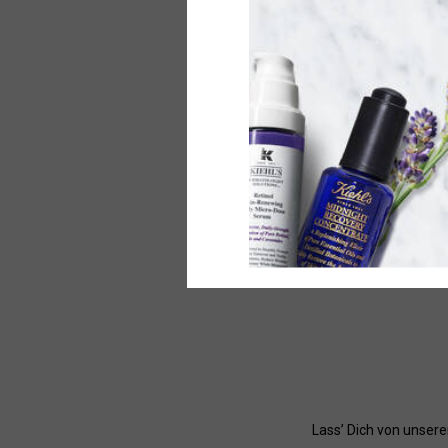
Das sa
Aminosäur
sorg
Wä
Made Better
Lass’ Dich von unser