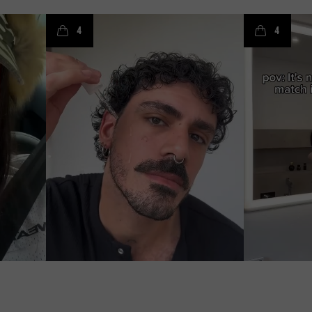
I
e
t
o
I
e
t
4
4