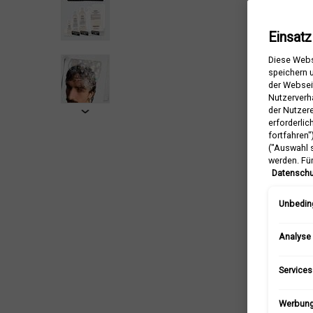
Einsatz
Diese Webs
speichern u
der Webseit
Nutzerverh
der Nutzer
erforderlic
fortfahren"
("Auswahl s
werden. Fü
Datenschu
Unbeding
Analyse
Services
Werbun