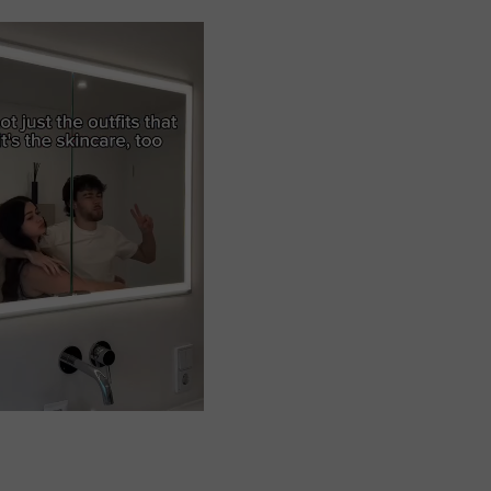
o
I
e