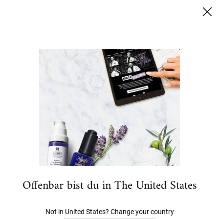
SUMMER BLACK FRIDAY: 25% RABATT AUF ALLES | 30%
FÜR EINGELOGGTE KUNDEN
0
MEIN
0 PRODUKT
HÄNDLERSUCHE
WARENKORB
Ich suche nach…
Hauptinhalt
Die Suche ergab keine Treffer
Könnte Dir auch gefallen
BESTSELLER
Offenbar bist du in The United States
Not in United States? Change your country