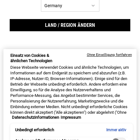
Ultra Facial Cream
Creamy Eye Treatment with
Avocado
LAND / REGION ÄNDERN
✓ unser #1 Bestseller weltweit ✓ bis zu
✓ Kiehl's #1 Augencreme ✓ neue
72h Feuchtigkeit* ✓ FAZ Testsieger 2024**
Formulierung mit Koffein und +75%
Avocadoöl ✓ sanfte Pflege, langanhaltend
Feuchtigkeit
Wähle eine Grösse aus
Wähle eine Grösse aus
Ohne Einwilligung fortfahren
Einsatz von Cookies &
ähnlichen Technologien
Diese Webseite verwendet Cookies und ähnliche Technologien, um
Informationen auf dem Endgerät zu speichern und abzurufen (z.B.
Alter Preis
€ 22,00
Neuer Preis
€ 16,50
Alter Preis
€ 37,00
Neuer Preis
€ 27,75
IP-Adresse, Nutzer-ID, Browser-Informationen). Einige sind für den
Betrieb der Webseite unbedingt erforderlich. Andere erfordern eine
ULTRA FACIAL CREAM
CRE
IN DEN WARENKORB
IN DEN WARENKORB
Einwilligung, so für die Analyse des Nutzerverhaltens und
Performance-Messung, das Angebot bestimmter Services, die
Personalisierung der Nutzererfahrung, Marketingzwecke und die
(€ 589,29/1l.)
(€ 1.982,14/1l.)
Einbindung externer Medien. Nicht unbedingt erforderliche Cookies
können direkt akzeptiert ("Alle akzeptieren") oder abgelehnt ("Ohne
EXKLUSIV AUF KIEHL‘S
Datenschutzinformationen
Impressum
Einwilligung fortfahren") werden. Individuelle Anpassungen der
Einstellungen sind ebenfalls möglich und speicherbar ("Auswahl
speichern"). Die Auswahl kann jederzeit unter dem Link "Cookie-
Unbedingt erforderlich
Immer aktiv
Einstellungen" angepasst werden. Für weitere Informationen s.