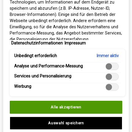
Technologien, um Informationen auf dem Endgerät zu
spendet. So wird die Haut zwar tiefenwirksam von
speichern und abzurufen (z.B. IP-Adresse, Nutzer-ID,
überschüssigem Talg befreit,
bleibt aber hydratisiert
Browser-Informationen). Einige sind für den Betrieb der
und geschmeidig
. Die natürliche
Hautschutzbarriere
Webseite unbedingt erforderlich. Andere erfordern eine
Einwilligung, so für die Analyse des Nutzerverhaltens und
wird intakt gehalten – für eine gepflegte,
Performance-Messung, das Angebot bestimmter Services,
ausgeglichene Haut.
die Personalisierung der Nutzererfahrung,
Datenschutzinformationen
Impressum
Marketingzwecke und die Einbindung externer Medien.
Regelmäßige Anwendung
verbessert die Maske das
Nicht unbedingt erforderliche Cookies können direkt
Immer aktiv
Unbedingt erforderlich
Hautbild nachhaltig
:
akzeptiert ("Alle akzeptieren") oder abgelehnt ("Ohne
Einwilligung fortfahren") werden. Individuelle Anpassungen
Analyse und Performance-Messung
der Einstellungen sind ebenfalls möglich und speicherbar
Vergrößerte und verstopfte
Poren werden
Services und Personalisierung
("Auswahl speichern"). Die Auswahl kann jederzeit unter
verfeinert
dem Link "Cookie-Einstellungen" angepasst werden. Für
Die Haut wirkt
glatter und ebenmäßiger
Werbung
weitere Informationen s. unsere
Überschüssiger Talg
wird entfernt
Datenschutzinformationen.
Pickel
und
Mitesser
werden sichtbar gemildert
Alle akzeptieren
Die Tonerde-Gesichtsmaske
geht über eine einfache
Reinigung hinaus
: Sie schützt die Haut aktiv vor
Auswahl speichern
schädlichen Umweltbelastungen
wie Abgasen,