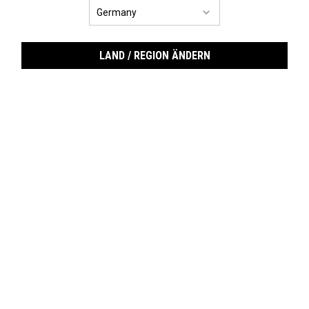
LAND / REGION ÄNDERN
Rar