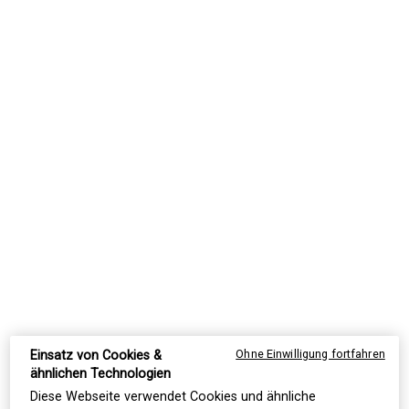
Unsere Rare Earth Deep Pore Cleansing Masque ist
eine intensiv
reinigende, entgiftende Tonerde-Maske
,
die speziell
für unreine und zu Akne neigende Haut
sowie
vergrößerte Poren
entwickelt wurde. Die
intensiv klärende Maske zieht Fette, Schmutz sowie
Giftstoffe aus verstopften Poren und verfeinert den
Teint sichtbar. Die Haut wirkt nach der Anwendung
weicher, glatter und spürbar reiner.
Die Maske enthält
weiße Tonerde aus dem
Amazonasgebiet
, die für ihre entgiftenden
Eigenschaften seit Jahrhunderten geschätzt wird. Sie
wirkt nicht nur
gegen
Hautunreinheiten
, sondern
mildert auch Rötungen und Spannungsgefühle.
Ohne Einwilligung fortfahren
Einsatz von Cookies &
ähnlichen Technologien
Gleichzeitig ist die Maske mit
Aloe Vera
Diese Webseite verwendet Cookies und ähnliche
angereichert
, die der Haut intensive Feuchtigkeit