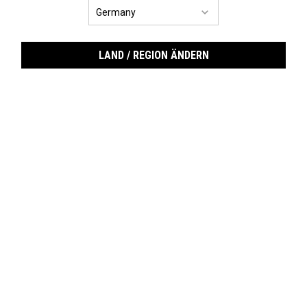
LAND / REGION ÄNDERN
Epid