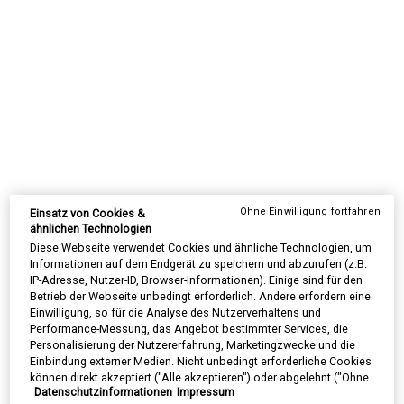
Ein wirksames Peeling, welches die Haut verfeinert und pflegt, um
sie klarer, glatter und feiner wirken zu lassen sowie Gesichtslinien
und Poren zu mildern.
One größe only
75 ml
€ 59,00
Alter Preis
Neuer Preis
€ 44,25
Selected
, 1 of 1
(€ 590,00/1l.)
AUF LAGER
Ohne Einwilligung fortfahren
Einsatz von Cookies &
SUMMER BLACK FRIDAY: 25% RABATT AUF
ähnlichen Technologien
ALLES | 30% FÜR EINGELOGGTE KUNDEN
Diese Webseite verwendet Cookies und ähnliche Technologien, um
ⓘ
Informationen auf dem Endgerät zu speichern und abzurufen (z.B.
IP-Adresse, Nutzer-ID, Browser-Informationen). Einige sind für den
Betrieb der Webseite unbedingt erforderlich. Andere erfordern eine
Einwilligung, so für die Analyse des Nutzerverhaltens und
Performance-Messung, das Angebot bestimmter Services, die
Personalisierung der Nutzererfahrung, Marketingzwecke und die
PDP Sections Accordion Original
Einbindung externer Medien. Nicht unbedingt erforderliche Cookies
Was ist es
können direkt akzeptiert ("Alle akzeptieren") oder abgelehnt ("Ohne
Datenschutzinformationen
Impressum
Einwilligung fortfahren") werden. Individuelle Anpassungen der