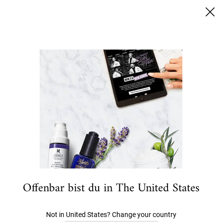
SUMMER BLACK FRIDAY: 25% RABATT AUF ALLES | 30%
FÜR EINGELOGGTE KUNDEN
0
MEIN
0 PRODUKT
HÄNDLERSUCHE
WARENKORB
Ich suche nach…
Hauptinhalt
ANGEBOTE
NEU- UND BESTSELLER
GESICHT
K
Offenbar bist du in The United States
Not in United States? Change your country