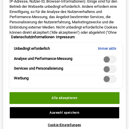
IP-Adresse, Nutzer-ID, Browser-Informationen). Einige sind für den
Haut ein. Betroffen sind meistens kleinere Hautpartien.
Betrieb der Webseite unbedingt erforderlich. Andere erfordern eine
Hypopigmentierung können aber auch den gesamten Körper
Einwilligung, so für die Analyse des Nutzerverhaltens und
betreffen - in diesem Fall spricht man von Albinismus.
Performance-Messung, das Angebot bestimmter Services, die
Personalisierung der Nutzererfahrung, Marketingzwecke und die
Einbindung externer Medien. Nicht unbedingt erforderliche Cookies
können direkt akzeptiert ("Alle akzeptieren") oder abgelehnt ("Ohne
Datenschutzinformationen
Impressum
Einwilligung fortfahren") werden. Individuelle Anpassungen der
Warum entsteht eine
Einstellungen sind ebenfalls möglich und speicherbar ("Auswahl
speichern"). Die Auswahl kann jederzeit unter dem Link "Cookie-
Unbedingt erforderlich
Immer aktiv
Hyperpigmentierung?
Einstellungen" angepasst werden. Für weitere Informationen s.
unsere Datenschutzinformationen.
Analyse und Performance-Messung
Die Überproduktion von Melanin hat verschiedene mögliche
Services und Personalisierung
Ursachen. Folgende Faktoren können Hyperpigmentierungen
Werbung
entstehen lassen:
Hautirritationen oder Hautschädigungen
Alle akzeptieren
Wenn Deine Haut Irritationen oder Schädigungen ausgesetzt ist,
versucht sie, sich selbst zu schützen. Dieser Selbstschutz kann
Auswahl speichern
wiederum dazu führen, dass Deine Melanozyten übermäßig aktiv
werden und überschüssiges Melanin bilden –
Cookie-Einstellungen
Hyperpigmentierungen entstehen.
Akne
und andere