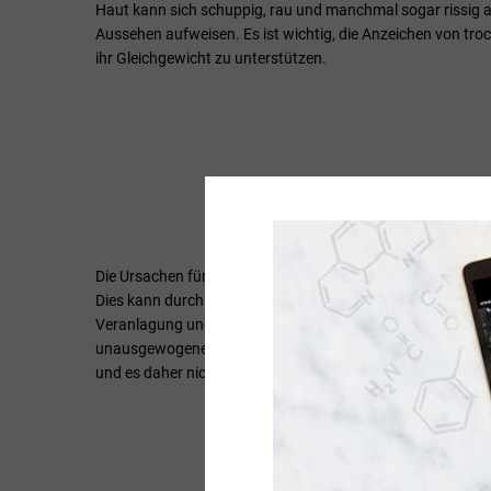
Haut kann sich schuppig, rau und manchmal sogar rissig anf
Aussehen aufweisen. Es ist wichtig, die Anzeichen von tr
ihr Gleichgewicht zu unterstützen.
2. 
Die Ursachen für trockene Haut können vielfältig sein. Ein
Dies kann durch externe Faktoren wie kaltes Wetter, niedr
Veranlagung und bestimmte Krankheiten wie Neurodermiti
unausgewogene Ernährung und bestimmte Medikamente trocke
und es daher nicht eine einzige Ursache für trockene Haut g