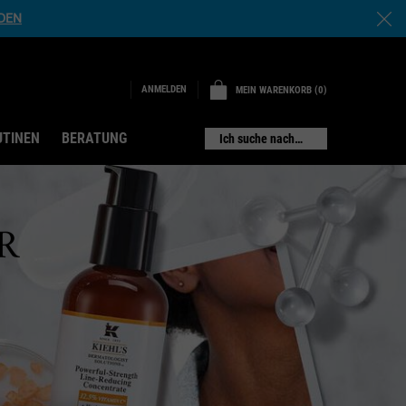
NDEN
ANMELDEN
MEIN WARENKORB
0
0 PRODUKT
UTINEN
BERATUNG
Ich suche nach…
R