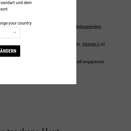
ersandart und dem
en?
sort.
ange your country
 kannst. Es gibt eine Vielzahl von
Feuchtigkeitsspendern
odukte, die helfen können.
ine langanhaltende Hydratation sorgen können.
Vitamin C
ist
 ÄNDERN
nnen. Es ist also wichtig, auf eine individuell angepasste