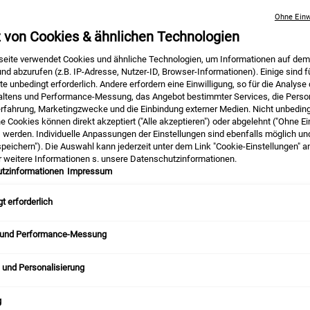
Ohne Einw
z von Cookies & ähnlichen Technologien
hlt
eite verwendet Cookies und ähnliche Technologien, um Informationen auf dem
nd abzurufen (z.B. IP-Adresse, Nutzer-ID, Browser-Informationen). Einige sind f
e unbedingt erforderlich. Andere erfordern eine Einwilligung, so für die Analyse
altens und Performance-Messung, das Angebot bestimmter Services, die Person
hmal so trocken ist? Die Wahrheit ist, dass trockene Haut oft ein Zeiche
erfahrung, Marketingzwecke und die Einbindung externer Medien. Nicht unbedin
sser sind wichtig, um die Hautbarriere zu stärken. Aber auch eine ausg
he Cookies können direkt akzeptiert ("Alle akzeptieren") oder abgelehnt ("Ohne Ei
en und Symptome für trockene Haut, wie z.B. Mangel an Feuchtigkeit oder
) werden. Individuelle Anpassungen der Einstellungen sind ebenfalls möglich un
peichern"). Die Auswahl kann jederzeit unter dem Link "Cookie-Einstellungen" 
ne Haut
entwickelt wurden. Also vergiss nicht, Deinem Körper das zu geben
r weitere Informationen s. unsere Datenschutzinformationen.
tzinformationen
Impressum
t erforderlich
Inhalt
 und Performance-Messung
 und Personalisierung
g