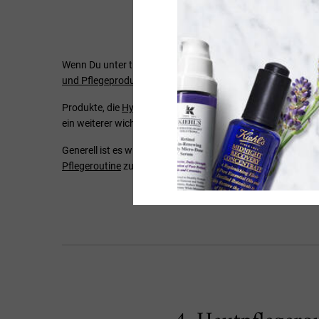
3.
Wenn Du unter trockener Haut leidest, fragst Du Dich vielle
und Pflegeprodukten
, die besonders wirksam bei der Pfleg
Produkte, die
Hyaluronsäure
enthalten, sind besonders emp
ein weiterer wichtiger Inhaltsstoff, da es die Produktion v
Generell ist es wichtig, sanfte Feuchtigkeitsspender und P
Pflegeroutine
zu achten, die gegen trockene Haut wirkt.