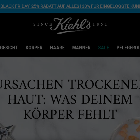
BLACK FRIDAY: 25% RABATT AUF ALLES | 30% FÜR EINGELOGGTE KU
GESICHT
KÖRPER
HAARE
MÄNNER
SALE
PFLEGERO
URSACHEN TROCKENE
HAUT: WAS DEINEM
KÖRPER FEHLT