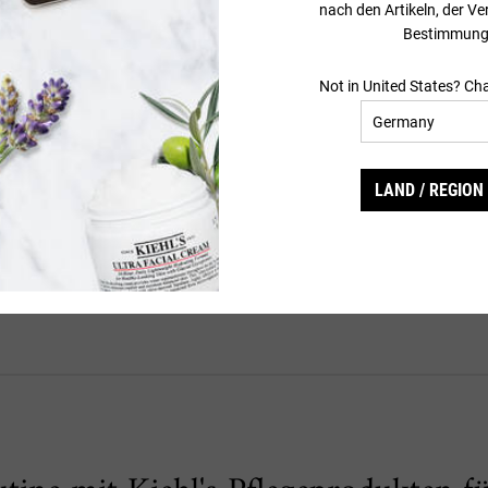
nach den Artikeln, der V
 Welche Pflegeprodukte können helf
Bestimmung
Not in United States? Ch
icht, was Deinem Körper fehlt und wie Du die Feuchtigkeit wiederherstellen
e von trockener Haut sind. Darüber hinaus gibt es auch spezielle Pflegepr
fehlenswert, da sie Feuchtigkeit in den Hautzellen binden und so für e
LAND / REGION
on Kollagen anregt und somit die Haut straffer und glatter macht.
flegeprodukte zu verwenden, da diese die Hautbarriere weiter schwächen kö