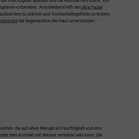
ensiv Feuchtigkeit spendet und die Hautbarriere stärkt. Ein
timal vorbereiten. Anschließend hilft die
Ultra Facial
Hautbarriere zu stärken und Trockenheitsgefühle zu lindern.
ncentrate
die Regeneration der Haut unterstützen."
zeichen, die auf einen Mangel an Feuchtigkeit und eine
er dem Kontakt mit Wasser verstärkt sein kann. Die