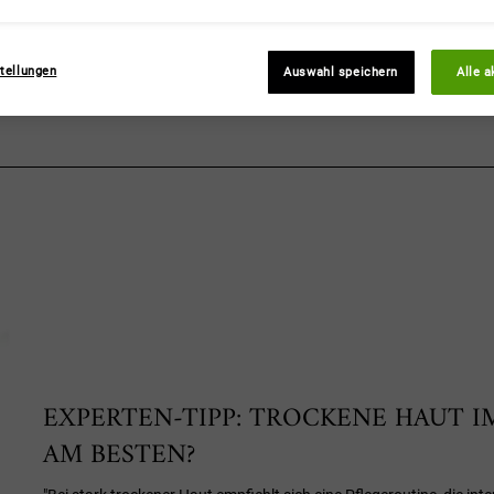
ten für trockene Haut
tellungen
Auswahl speichern
Alle a
EXPERTEN-TIPP: TROCKENE HAUT I
AM BESTEN?