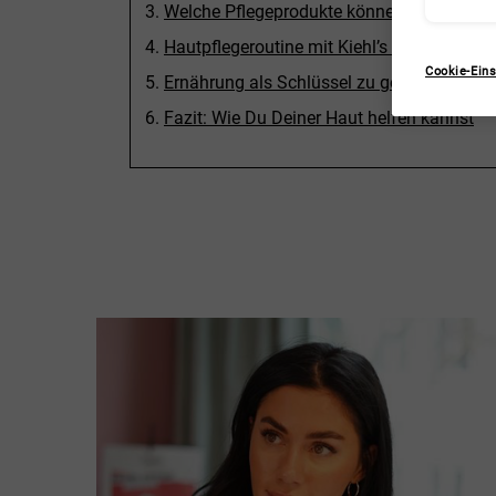
Welche Pflegeprodukte können helfen?
Hautpflegeroutine mit Kiehl’s Pflegeproduk
Cookie-Eins
Ernährung als Schlüssel zu gesunder Haut
Fazit: Wie Du Deiner Haut helfen kannst