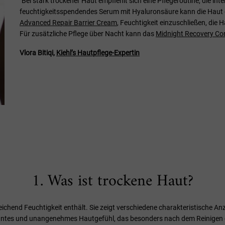
"Bei stark trockener Haut empfiehlt sich eine Pflegeroutine, die int
feuchtigkeitsspendendes Serum mit Hyaluronsäure kann die Haut op
Advanced Repair Barrier Cream
, Feuchtigkeit einzuschließen, die 
Für zusätzliche Pflege über Nacht kann das
Midnight Recovery Co
Vlora Bitiqi,
Kiehl’s Hautpflege-Expertin
1. Was ist trockene Haut?
eichend Feuchtigkeit enthält. Sie zeigt verschiedene charakteristische An
ntes und unangenehmes Hautgefühl, das besonders nach dem Reinigen od