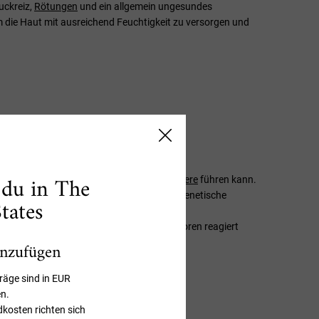
uckreiz,
Rötungen
und ein allgemein ungesundes
 die Haut mit ausreichend Feuchtigkeit zu versorgen und
aut?
 du in The
 der Haut, was zu einer
gestörten Hautbarriere
führen kann.
rmäßiges Duschen verursacht werden. Eine genetische
tates
us können hormonelle Veränderungen, eine
dividuell unterschiedlich auf diese Faktoren reagiert
inzufügen
räge sind in EUR
n.
dkosten richten sich