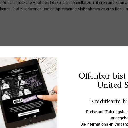
ühlen. Trockene Haut neigt dazu, sich schneller zu irritieren und kann J
ockener Haut zu erkennen und entsprechende Maßnahmen zu ergreifen, um
Was sind die Ursachen trockener H
Offenbar bist
e mögliche Ursache ist ein Mangel an natürlichen Ölen und Feuchtigkeit in
ige Luftfeuchtigkeit, häufiges Waschen mit aggressiven Seifen oder übe
United S
s oder Ekzeme können ebenfalls zu trockener Haut führen. Darüber hina
ne Haut begünstigen. Es ist wichtig zu beachten, dass jeder Mensch in
ibt.
Kreditkarte h
Preise und Zahlungsbet
angegebe
Die internationalen Versan